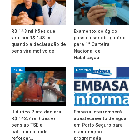
R$ 143 milhões que
Exame toxicológico
viraram R$ 143 mil:
passa a ser obrigatório
quando a declaração de
para 1ª Carteira
bens vira motivo de…
Nacional de
Habilitação…
BAHIA
NOTÍCIAS
Uldurico Pinto declara
Embasa interromperá
R$ 142,7 milhões em
abastecimento de água
bens ao TSE e
em Porto Seguro para
patrimônio pode
manutenção
reforçar…
programada