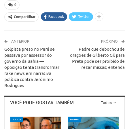
0
Facebook
Twitter
Compartilhar
ANTERIOR
PRÓXIMO
Golpista preso no Pará se
Padre que debochou de
passava por assessor do
orações de Gilberto Gil para
governo da Bahia —
Preta pode ser proibido de
oposição tenta transformar
rezar missas; entenda
fake news em narrativa
política contra Jerônimo
Rodrigues
VOCÊ PODE GOSTAR TAMBÉM
Todos
BAHIA
BAHIA