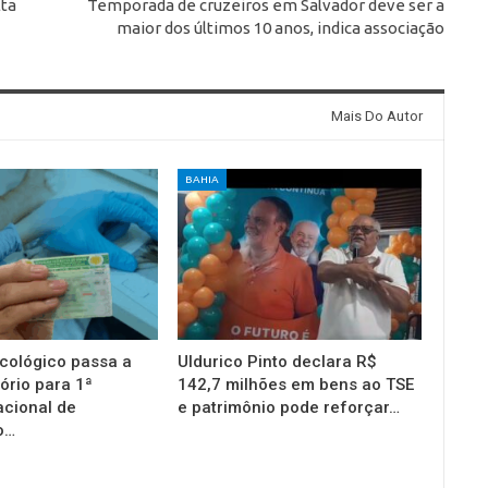
lta
Temporada de cruzeiros em Salvador deve ser a
maior dos últimos 10 anos, indica associação
Mais Do Autor
BAHIA
cológico passa a
Uldurico Pinto declara R$
ório para 1ª
142,7 milhões em bens ao TSE
acional de
e patrimônio pode reforçar…
o…