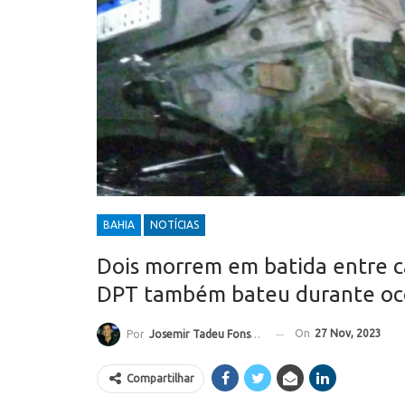
BAHIA
NOTÍCIAS
Dois morrem em batida entre ca
DPT também bateu durante oc
On
27 Nov, 2023
Por
Josemir Tadeu Fonseca
Compartilhar