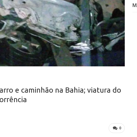
M
rro e caminhão na Bahia; viatura do
orrência
0