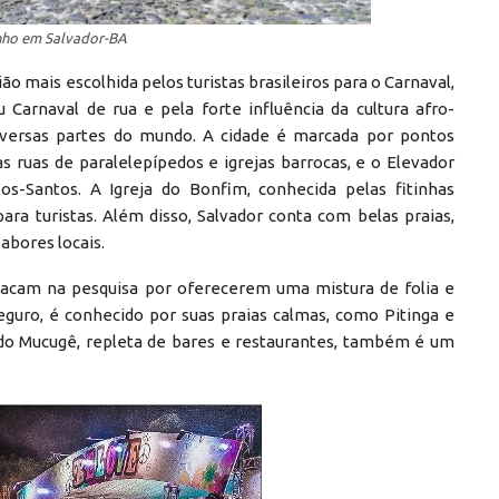
nho em Salvador-BA
o mais escolhida pelos turistas brasileiros para o Carnaval,
 Carnaval de rua e pela forte influência da cultura afro-
e diversas partes do mundo. A cidade é marcada por pontos
as ruas de paralelepípedos e igrejas barrocas, e o Elevador
os-Santos. A Igreja do Bonfim, conhecida pelas fitinhas
para turistas. Além disso, Salvador conta com belas praias,
abores locais.
stacam na pesquisa por oferecerem uma mistura de folia e
 Seguro, é conhecido por suas praias calmas, como Pitinga e
 do Mucugê, repleta de bares e restaurantes, também é um