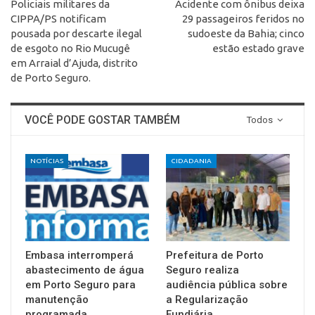
Policiais militares da
Acidente com ônibus deixa
CIPPA/PS notificam
29 passageiros feridos no
pousada por descarte ilegal
sudoeste da Bahia; cinco
de esgoto no Rio Mucugê
estão estado grave
em Arraial d’Ajuda, distrito
de Porto Seguro.
VOCÊ PODE GOSTAR TAMBÉM
Todos
NOTÍCIAS
CIDADANIA
Embasa interromperá
Prefeitura de Porto
abastecimento de água
Seguro realiza
em Porto Seguro para
audiência pública sobre
manutenção
a Regularização
programada
Fundiária…