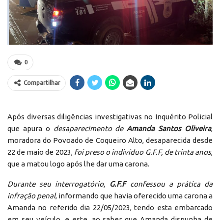
0
Compartilhar
Após diversas diligências investigativas no Inquérito Policial
que apura o
desaparecimento de
Amanda Santos Oliveira
,
moradora do Povoado de Coqueiro Alto, desaparecida desde
22 de maio de 2023,
foi preso o indivíduo G.F.F, de trinta anos
,
que a matou logo após lhe dar uma carona.
Durante seu interrogatório,
G.F.F
confessou a prática da
infração penal
, informando que havia oferecido uma carona a
Amanda no referido dia 22/05/2023, tendo esta embarcado
em seu veículo, e este, ao saber que Amanda dispunha de