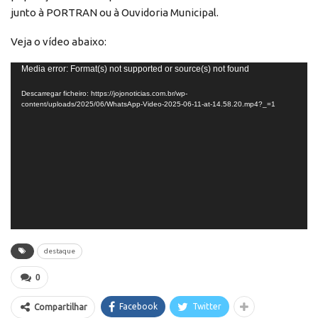
junto à PORTRAN ou à Ouvidoria Municipal.
Veja o vídeo abaixo:
Reprodutor
Media error: Format(s) not supported or source(s) not found
de
Descarregar ficheiro: https://jojonoticias.com.br/wp-
vídeo
content/uploads/2025/06/WhatsApp-Video-2025-06-11-at-14.58.20.mp4?_=1
destaque
0
Facebook
Twitter
Compartilhar