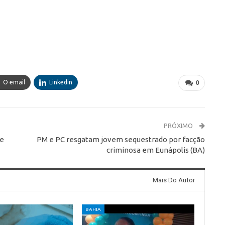
O email
Linkedin
0
PRÓXIMO
de
PM e PC resgatam jovem sequestrado por facção
criminosa em Eunápolis (BA)
Mais Do Autor
BAHIA