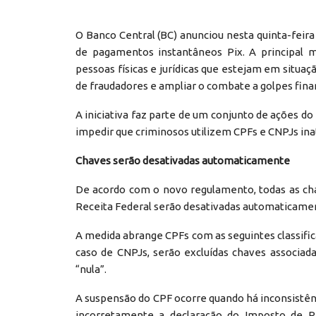
O Banco Central (BC) anunciou nesta quinta-feira
de pagamentos instantâneos Pix. A principal 
pessoas físicas e jurídicas que estejam em situação
de fraudadores e ampliar o combate a golpes fin
A iniciativa faz parte de um conjunto de ações do
impedir que criminosos utilizem CPFs e CNPJs ina
Chaves serão desativadas automaticamente
De acordo com o novo regulamento, todas as cha
Receita Federal serão desativadas automaticame
A medida abrange CPFs com as seguintes classificaç
caso de CNPJs, serão excluídas chaves associada
“nula”.
A suspensão do CPF ocorre quando há inconsistênc
incorretamente a declaração do Imposto de R