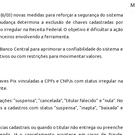
M
 (6/03) novas medidas para reforçar a segurança do sistema
mudança determina a exclusão de chaves cadastradas por
 irregular na Receita Federal. O objetivo é dificultar a ação
anceiros envolvendo a ferramenta.
 Banco Central para aprimorar a confiabilidade do sistema e
tivos ou com restrições para movimentar valores.
ves Pix vinculadas a CPFs e CNPJs com status irregular na
nte.
ões: “suspensa”, “cancelada”, “titular falecido” e “nula”. No
s a cadastros com status “suspensa”, “inapta”, “baixada” e
ias cadastrais ou quando o titular não entrega ou preenche
enda. Já o cancelamento acontece em casos de fraude,