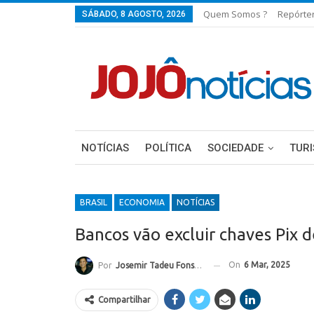
Quem Somos ?
Repórte
SÁBADO, 8 AGOSTO, 2026
NOTÍCIAS
POLÍTICA
SOCIEDADE
TUR
BRASIL
ECONOMIA
NOTÍCIAS
Bancos vão excluir chaves Pix d
On
6 Mar, 2025
Por
Josemir Tadeu Fonseca
Compartilhar