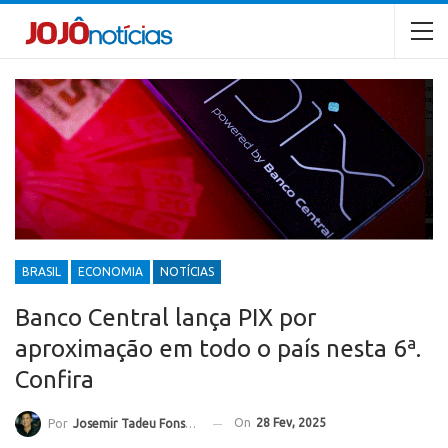
BRASIL
ECONOMIA
NOTÍCIAS
Banco Central lança PIX por
aproximação em todo o país nesta 6ª.
Confira
On
28 Fev, 2025
Por
Josemir Tadeu Fonseca