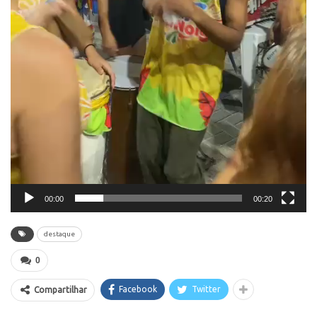
00:00
00:20
destaque
0
Facebook
Twitter
Compartilhar