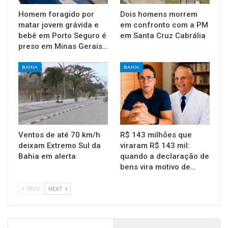
Homem foragido por
Dois homens morrem
matar jovem grávida e
em confronto com a PM
bebê em Porto Seguro é
em Santa Cruz Cabrália
preso em Minas Gerais…
BAHIA
BAHIA
Ventos de até 70 km/h
R$ 143 milhões que
deixam Extremo Sul da
viraram R$ 143 mil:
Bahia em alerta
quando a declaração de
bens vira motivo de…
PREV
NEXT