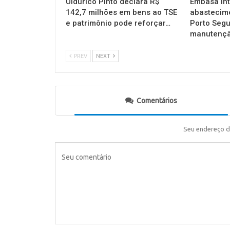
Uldurico Pinto declara R$
Embasa in
142,7 milhões em bens ao TSE
abastecim
e patrimônio pode reforçar…
Porto Segu
manutençã
PREV
NEXT
Comentários
Seu endereço d