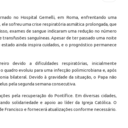
ernado no Hospital Gemelli, em Roma, enfrentando uma
 ele sofreu uma crise respiratória asmática prolongada, que
m disso, exames de sangue indicaram uma redução no número
de transfusões sanguíneas. Apesar de ter passado uma noite
 estado ainda inspira cuidados, e o prognóstico permanece
iro devido a dificuldades respiratórias, inicialmente
o quadro evoluiu para uma infecção polimicrobiana e, após
a bilateral. Devido à gravidade da situação, o Papa não
ngelus pela segunda semana consecutiva.
ações pela recuperação do Pontífice. Em diversas cidades,
ando solidariedade e apoio ao líder da Igreja Católica. O
de Francisco e fornecerá atualizações conforme necessário.