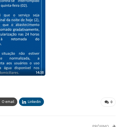
O email
Linkedin
0
PRÓXIMO