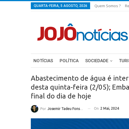
Quem Somos ?
Re
QUARTA-FEIRA, 5 AGOSTO, 2026
NOTÍCIAS
POLÍTICA
SOCIEDADE
TUR
Abastecimento de água é inte
desta quinta-feira (2/05); Emb
final do dia de hoje
On
2 Mai, 2024
Por
Josemir Tadeu Fonseca