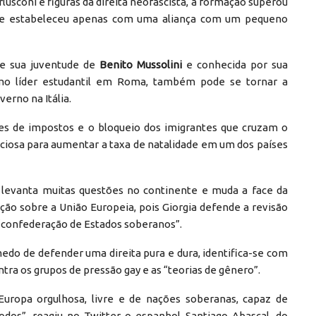
usconi e figuras da direita neofascista, a formação superou
 que estabeleceu apenas com uma aliança com um pequeno
nte sua juventude de
Benito Mussolini
e conhecida por sua
omo líder estudantil em Roma, também pode se tornar a
erno na Itália.
es de impostos e o bloqueio dos imigrantes que cruzam o
iciosa para aumentar a taxa de natalidade em um dos países
levanta muitas questões no continente e muda a face da
ição sobre a União Europeia, pois Giorgia defende a revisão
a “confederação de Estados soberanos”.
do de defender uma direita pura e dura, identifica-se com
ntra os grupos de pressão gay e as “teorias de gênero”.
uropa orgulhosa, livre e de nações soberanas, capaz de
odos”, reagiu no Twitter o espanhol Santiago Abascal, do