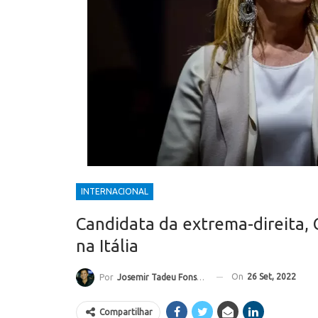
INTERNACIONAL
Candidata da extrema-direita, G
na Itália
On
26 Set, 2022
Por
Josemir Tadeu Fonseca
Compartilhar