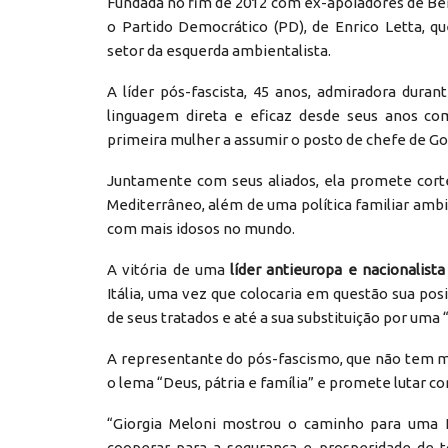
Fundada no fim de 2012 com ex-apoiadores de Berl
o Partido Democrático (PD), de Enrico Letta,
setor da esquerda ambientalista.
A líder pós-fascista, 45 anos, admiradora dura
linguagem direta e eficaz desde seus anos c
primeira mulher a assumir o posto de chefe de Gov
Juntamente com seus aliados, ela promete cort
Mediterrâneo, além de uma política familiar amb
com mais idosos no mundo.
A vitória de uma
líder antieuropa e nacionalista
Itália, uma vez que colocaria em questão sua pos
de seus tratados e até a sua substituição por um
A representante do pós-fascismo, que não tem me
o lema “Deus, pátria e família” e promete lutar co
“Giorgia Meloni mostrou o caminho para uma E
cooperar para a segurança e prosperidade de t