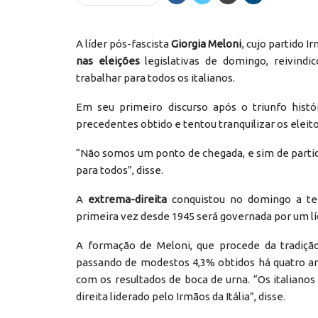
A líder pós-fascista
Giorgia Meloni
, cujo partido I
nas eleições
legislativas de domingo, reivind
trabalhar para todos os italianos.
Em seu primeiro discurso após o triunfo histór
precedentes obtido e tentou tranquilizar os elei
“Não somos um ponto de chegada, e sim de partid
para todos”, disse.
A
extrema-direita
conquistou no domingo a ter
primeira vez desde 1945 será governada por um líd
A formação de Meloni, que procede da tradição
passando de modestos 4,3% obtidos há quatro a
com os resultados de boca de urna. “Os italia
direita liderado pelo Irmãos da Itália”, disse.