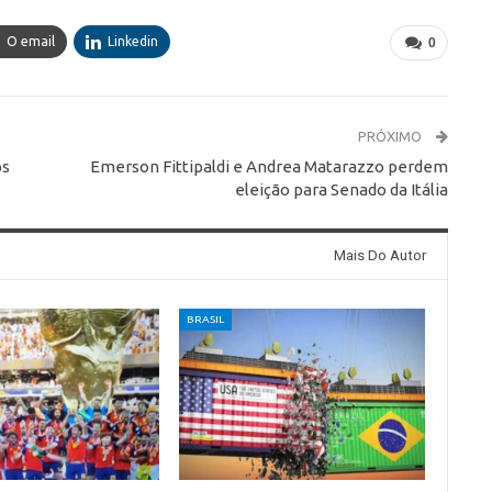
O email
Linkedin
0
PRÓXIMO
os
Emerson Fittipaldi e Andrea Matarazzo perdem
eleição para Senado da Itália
Mais Do Autor
BRASIL