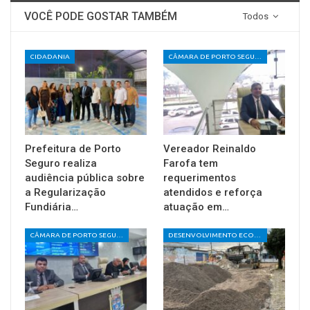
VOCÊ PODE GOSTAR TAMBÉM
Todos
CIDADANIA
CÂMARA DE PORTO SEGURO
Prefeitura de Porto
Vereador Reinaldo
Seguro realiza
Farofa tem
audiência pública sobre
requerimentos
a Regularização
atendidos e reforça
Fundiária…
atuação em…
CÂMARA DE PORTO SEGURO
DESENVOLVIMENTO ECONÔMICO E SOCIAL