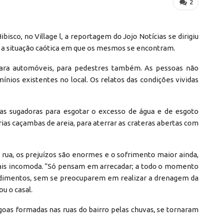
2
co, no Village l, a reportagem do Jojo Notícias se dirigiu
tou a situação caótica em que os mesmos se encontram.
 para automóveis, para pedestres também. As pessoas não
nios existentes no local. Os relatos das condições vividas
as sugadoras para esgotar o excesso de água e de esgoto
as caçambas de areia, para aterrar as crateras abertas com
a rua, os prejuízos são enormes e o sofrimento maior ainda,
mais incomoda. “Só pensam em arrecadar; a todo o momento
dimentos, sem se preocuparem em realizar a drenagem da
ou o casal.
lagoas formadas nas ruas do bairro pelas chuvas, se tornaram