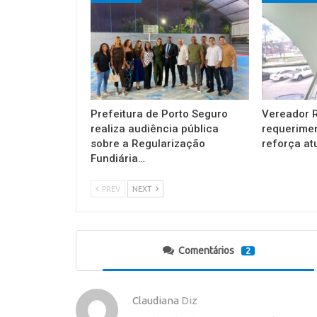
Prefeitura de Porto Seguro
Vereador R
realiza audiência pública
requerimen
sobre a Regularização
reforça a
Fundiária…
PREV
NEXT
Comentários
2
Claudiana
Diz