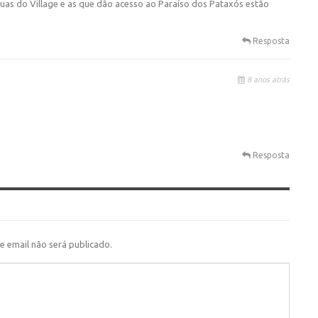
uas do Village e as que dão acesso ao Paraíso dos Pataxós estão
Resposta
8 anos atrás
Resposta
e email não será publicado.