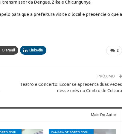
i, transmissor da Dengue, Zika e Chicungunya.
lo para que a prefeitura visite o local e presencie o que a
O email
Linkedin
2
PRÓXIMO
Teatro e Concerto: Ecoar se apresenta duas vezes
m
nesse mês no Centro de Cultura
Mais Do Autor
CÂMARA DE PORTO SEGURO
CÂMARA DE PORTO SEGURO