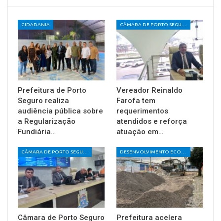
CIDADANIA
CÂMARA DE PORTO SEGURO
Prefeitura de Porto
Vereador Reinaldo
Seguro realiza
Farofa tem
audiência pública sobre
requerimentos
a Regularização
atendidos e reforça
Fundiária…
atuação em…
CÂMARA DE PORTO SEGURO
DESENVOLVIMENTO ECONÔMICO E SOCIAL
Câmara de Porto Seguro
Prefeitura acelera