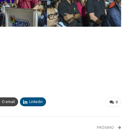
O email
Linkedin
0
PRÓXIMO