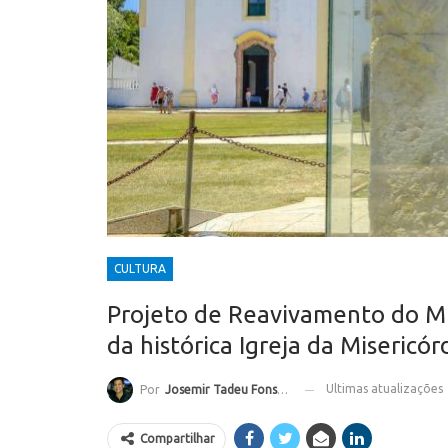
CULTURA
Projeto de Reavivamento do Mu
da histórica Igreja da Misericó
Ultimas atualizações
Por
Josemir Tadeu Fonseca
Compartilhar