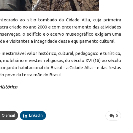
 integrado ao sítio tombado da Cidade Alta, cuja primeira
Sacra criado no ano 2000 e com encerramento das atividades
servação, o edifício e o acervo museográfico exigiam uma
e e visitantes a integridade desse equipamento cultural.
nestimável valor histórico, cultural, pedagógico e turístico,
mobiliário e vestes religiosas, do século XVI (16) ao século
njunto habitacional do Brasil – a Cidade Alta – e das festas
do povo da terra mãe do Brasil.
Histórico
O email
Linkedin
0