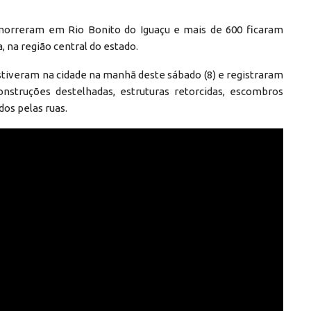
morreram em Rio Bonito do Iguaçu e mais de 600 ficaram
, na região central do estado.
estiveram na cidade na manhã deste sábado (8) e registraram
nstruções destelhadas, estruturas retorcidas, escombros
dos pelas ruas.