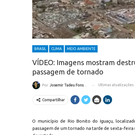
BRASIL
CLIMA
MEIO AMBIENTE
VÍDEO: Imagens mostram destr
passagem de tornado
Ultimas atualizações
Por
Josemir Tadeu Fonseca
Compartilhar
O município de Rio Bonito do Iguaçu, localiza
passagem de um tornado na tarde de sexta-feira (7