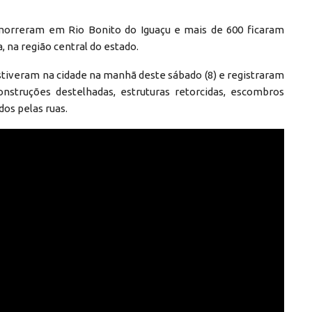
morreram em Rio Bonito do Iguaçu e mais de 600 ficaram
, na região central do estado.
estiveram na cidade na manhã deste sábado (8) e registraram
nstruções destelhadas, estruturas retorcidas, escombros
dos pelas ruas.