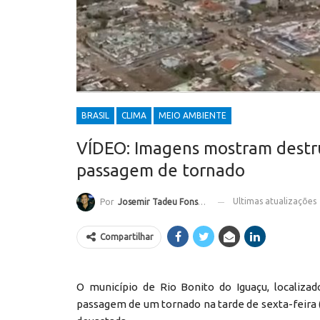
BRASIL
CLIMA
MEIO AMBIENTE
VÍDEO: Imagens mostram destr
passagem de tornado
Ultimas atualizações
Por
Josemir Tadeu Fonseca
Compartilhar
O município de Rio Bonito do Iguaçu, localiza
passagem de um tornado na tarde de sexta-feira (7