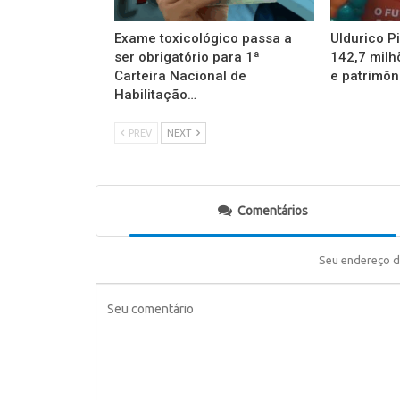
Exame toxicológico passa a
Uldurico P
ser obrigatório para 1ª
142,7 milh
Carteira Nacional de
e patrimôn
Habilitação…
PREV
NEXT
Comentários
Seu endereço d