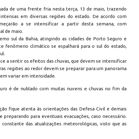
gada de uma frente fria nesta terça, 13 de maio, trazendo
 intensas em diversas regiões do estado. De acordo com
meçarão a se intensificar a partir desta semana, com
al de maio.
remo sul da Bahia, atingindo as cidades de Porto Seguro e
ste fenômeno climático se espalhará para o sul do estado,
ul.
e a sentir os efeitos das chuvas, que devem se intensificar
utras regiões ao redor devem se preparar para um panorama
em variar em intensidade.
eguro é de nublado com muitas nuvens e chuvas no fim da
ão fique atenta às orientações das Defesa Civil e demais
se preparando para eventuais evacuações, caso necessário.
onstante das atualizações meteorológicas, visto que as