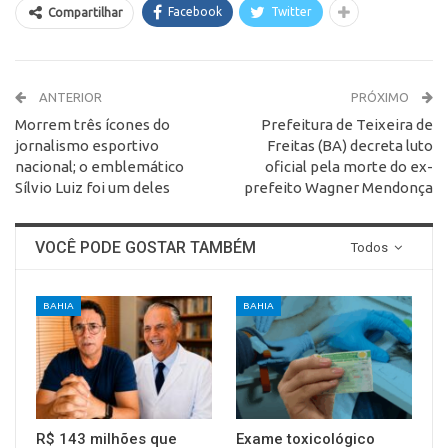
Facebook
Twitter
Compartilhar
ANTERIOR
PRÓXIMO
Morrem três ícones do
Prefeitura de Teixeira de
jornalismo esportivo
Freitas (BA) decreta luto
nacional; o emblemático
oficial pela morte do ex-
Sílvio Luiz foi um deles
prefeito Wagner Mendonça
VOCÊ PODE GOSTAR TAMBÉM
Todos
BAHIA
BAHIA
R$ 143 milhões que
Exame toxicológico