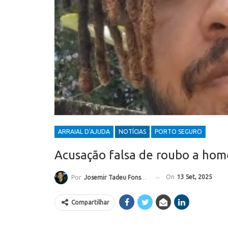
ARRAIAL D'AJUDA
NOTÍCIAS
PORTO SEGURO
Acusação falsa de roubo a hom
On
13 Set, 2025
Por
Josemir Tadeu Fonseca
Compartilhar