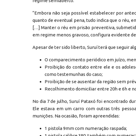
regime semiaberto.
“Embora não seja possível estabelecer por antec
quanto de eventual pena, tudo indica que o réu, 
[…] Manter o réu em prisão preventiva, submetid
em regime menos gravoso, configura evidente des
Apesar de ter sido liberto, Suruí terá que seguir a
O comparecimento periódico em juízo, mensa
Proibição do contato entre ele e os ado
como testemunhas do caso;
Proibição de se ausentar da região sem prévi
Recolhimento domiciliar entre 20h e 6h e nos
No dia 7 de julho, Suruí Pataxó foi encontrado d
Ele estava em um carro com outras três pessoa
munições. Na ocasião, foram apreendidas:
1 pistola 9mm com numeração raspada;
1 pistola calibre.380, também com numeraç