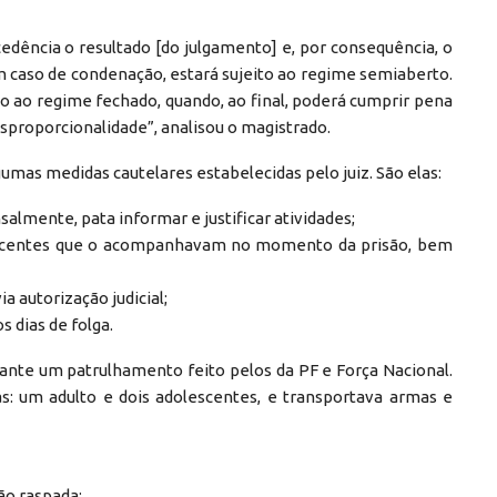
edência o resultado [do julgamento] e, por consequência, o
em caso de condenação, estará sujeito ao regime semiaberto.
o ao regime fechado, quando, ao final, poderá cumprir pena
proporcionalidade”, analisou o magistrado.
lgumas medidas cautelares estabelecidas pelo juiz. São elas:
lmente, pata informar e justificar atividades;
lescentes que o acompanhavam no momento da prisão, bem
a autorização judicial;
 dias de folga.
urante um patrulhamento feito pelos da PF e Força Nacional.
s: um adulto e dois adolescentes, e transportava armas e
ão raspada;