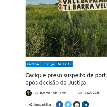
CARAÍVA
JUSTIÇA
NOTÍCIAS
Cacique preso suspeito de port
após decisão da Justiça
On
12 Set, 2025
Por
Josemir Tadeu Fonseca
Compartilhar