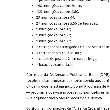
198 munições calibre 9mm;
135 munições calibre.380;
23 munições calibre.44;
27 munições calibre 5.56 deflagradas;
1 munição calibre 12;
1 munição calibre.22;
1 munição calibre.32;
2 carregadores alongados calibre 9mm com c
4 carregadores calibre.380;
1 coldre de pistola 9mm na cor bege;
1 balaclava camuflada.
Por meio da Defensoria Pública da Bahia (DPE)
recebe mutas ameaças de morte devido aos conflit
o líder indígena esteja incluído no Programa d
— programa que visa proteger comunicadores, a
— a argumentação não foi aceita pela Justiça.
Conforme informações da TV Santa Cruz, afiliada da