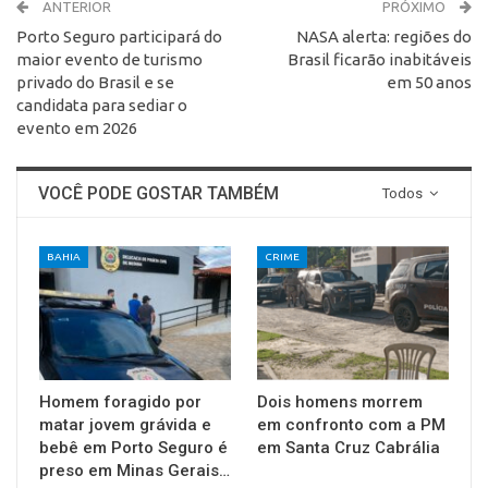
ANTERIOR
PRÓXIMO
Porto Seguro participará do
NASA alerta: regiões do
maior evento de turismo
Brasil ficarão inabitáveis
privado do Brasil e se
em 50 anos
candidata para sediar o
evento em 2026
VOCÊ PODE GOSTAR TAMBÉM
Todos
BAHIA
CRIME
Homem foragido por
Dois homens morrem
matar jovem grávida e
em confronto com a PM
bebê em Porto Seguro é
em Santa Cruz Cabrália
preso em Minas Gerais…