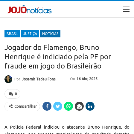
BRASIL
JUSTIÇA
NOTÍCIAS
Jogador do Flamengo, Bruno
Henrique é indiciado pela PF por
fraude em jogo do Brasileirão
On
16 Abr, 2025
Por
Josemir Tadeu Fonseca
0
Compartilhar
A Polícia Federal indiciou o atacante Bruno Henrique, do