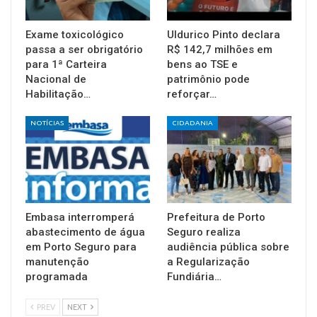
Exame toxicológico
Uldurico Pinto declara
passa a ser obrigatório
R$ 142,7 milhões em
para 1ª Carteira
bens ao TSE e
Nacional de
patrimônio pode
Habilitação…
reforçar…
NOTÍCIAS
CIDADANIA
Embasa interromperá
Prefeitura de Porto
abastecimento de água
Seguro realiza
em Porto Seguro para
audiência pública sobre
manutenção
a Regularização
programada
Fundiária…
PREV
NEXT