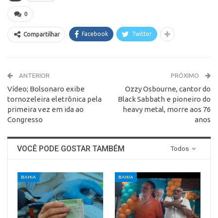
0
Facebook
Twitter
Compartilhar
ANTERIOR
PRÓXIMO
Vídeo; Bolsonaro exibe
Ozzy Osbourne, cantor do
tornozeleira eletrônica pela
Black Sabbath e pioneiro do
primeira vez em ida ao
heavy metal, morre aos 76
Congresso
anos
VOCÊ PODE GOSTAR TAMBÉM
Todos
BAHIA
BAHIA