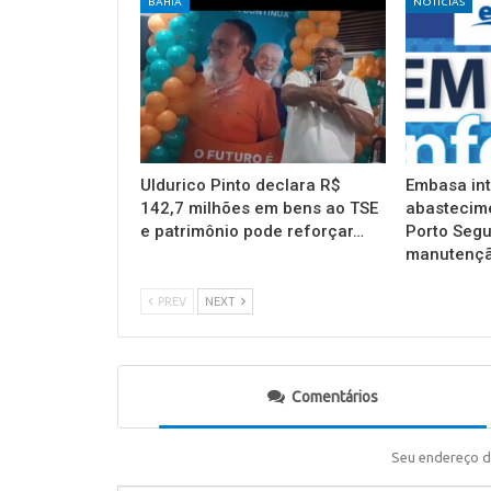
BAHIA
NOTÍCIAS
Uldurico Pinto declara R$
Embasa in
142,7 milhões em bens ao TSE
abastecim
e patrimônio pode reforçar…
Porto Segu
manutençã
PREV
NEXT
Comentários
Seu endereço d