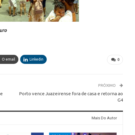
guro
O email
Linkedin
0
PRÓXIMO
 e
Porto vence Juazeirense fora de casa e retorna ao
G4
Mais Do Autor