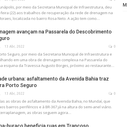
M
unápolis, por meio da Secretaria Municipal de Infraestrutura, deu
ça-feira (22) aos trabalhos de recuperação da rede de drenagem na
oraes, localizada no bairro Rosa Neto. A ação tem como…
enagem avançam na Passarela do Descobrimento
guro
13 Abr, 2022
0
SECA
orto Seguro, por meio da Secretaria Municipal de Infraestrutura e
balhando em uma obra de drenagem complexa na Passarela do
na esquina da Travessa Augusto Borges, próximo ao restaurante…
ade urbana: asfaltamento da Avenida Bahia traz
ra Porto Seguro
13 Abr, 2022
0
SECA
as as obras de asfaltamento da Avenida Bahia, no Mundaí, que
aos bairros periféricos e à BR-367 já na altura do semi-anel viário.
 terraplanagem, as obras seguem agora…
pa-buraco beneficia ruas em Trancoso