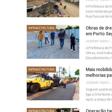
A Prefeitura de E
início nesta ter
Rua Pascoal de M
Obras de dr
INFRAESTRUTURA
em Porto Se
JOSEMIR TADEU FON
A Prefeitura de P
Obras, está tra
Descobrimento, 
Mais mobilid
INFRAESTRUTURA
melhorias pa
JOSEMIR TADEU FON
Seguem acelerad
liga a Orla Norte 
Após a etapa de
Operação ta
INFRAESTRUTURA