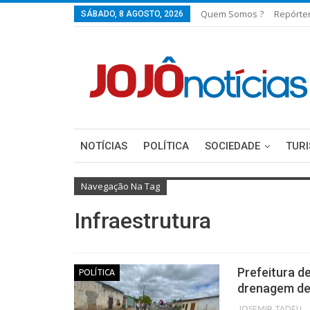
Quem Somos ?
Repórte
SÁBADO, 8 AGOSTO, 2026
NOTÍCIAS
POLÍTICA
SOCIEDADE
TUR
Navegação Na Tag
Infraestrutura
Prefeitura d
POLÍTICA
drenagem de 
JOSEMIR TADEU FON