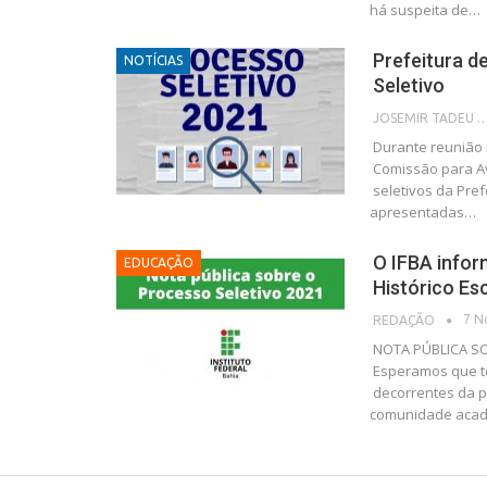
há suspeita de…
Prefeitura d
NOTÍCIAS
Seletivo
JOSEMIR TADEU FON
Durante reunião 
Comissão para Av
seletivos da Pre
apresentadas…
O IFBA infor
EDUCAÇÃO
Histórico Es
7 N
REDAÇÃO
NOTA PÚBLICA S
Esperamos que t
decorrentes da 
comunidade acad