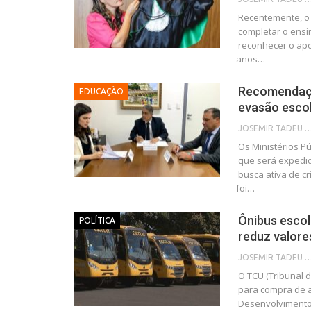
Recentemente, o 
completar o ensi
reconhecer o apo
anos…
Recomendaçã
EDUCAÇÃO
evasão escol
JOSEMIR TADEU FON
Os Ministérios P
que será expedi
busca ativa de c
foi…
Ônibus escol
POLÍTICA
reduz valore
JOSEMIR TADEU FON
O TCU (Tribunal
para compra de a
Desenvolvimento 