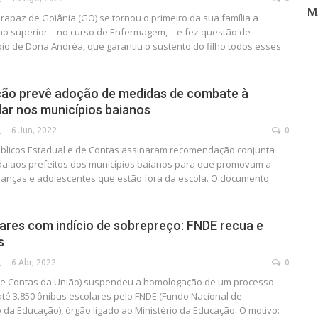
M
rapaz de Goiânia (GO) se tornou o primeiro da sua família a
no superior – no curso de Enfermagem, – e fez questão de
io de Dona Andréa, que garantiu o sustento do filho todos esses
o prevê adoção de medidas de combate à
ar nos municípios baianos
6 Jun, 2022
0
SECA
úblicos Estadual e de Contas assinaram recomendação conjunta
da aos prefeitos dos municípios baianos para que promovam a
rianças e adolescentes que estão fora da escola. O documento
ares com indício de sobrepreço: FNDE recua e
s
6 Abr, 2022
0
SECA
 de Contas da União) suspendeu a homologação de um processo
té 3.850 ônibus escolares pelo FNDE (Fundo Nacional de
da Educação), órgão ligado ao Ministério da Educação. O motivo: