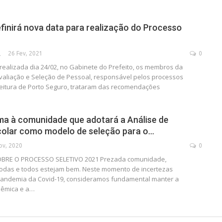
efinirá nova data para realização do Processo
26 Fev, 2021
0
SECA
realizada dia 24/02, no Gabinete do Prefeito, os membros da
aliação e Seleção de Pessoal, responsável pelos processos
feitura de Porto Seguro, trataram das recomendações
ma à comunidade que adotará a Análise de
colar como modelo de seleção para o…
ov, 2020
0
OBRE O PROCESSO SELETIVO 2021
Prezada comunidade,
odas e todos estejam bem.
Neste momento de incertezas
pandemia da Covid-19, consideramos fundamental manter a
êmica e a
…