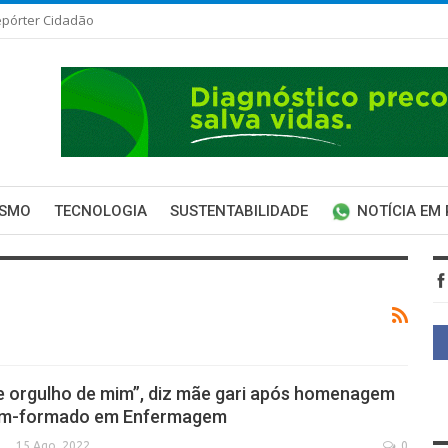
pórter Cidadão
ISMO
TECNOLOGIA
SUSTENTABILIDADE
NOTÍCIA EM
e orgulho de mim”, diz mãe gari após homenagem
cém-formado em Enfermagem
15 Ago, 2022
0
SECA