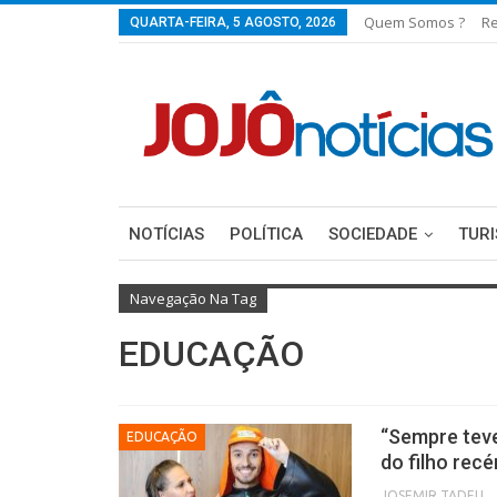
Quem Somos ?
Re
QUARTA-FEIRA, 5 AGOSTO, 2026
NOTÍCIAS
POLÍTICA
SOCIEDADE
TUR
Navegação Na Tag
EDUCAÇÃO
“Sempre tev
EDUCAÇÃO
do filho re
JOSEMIR TADEU FON