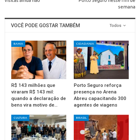
visitas ainda não
Porto Seguro nesse fim de
semana
VOCÊ PODE GOSTAR TAMBÉM
Todos
BAHIA
CIDADANIA
R$ 143 milhões que
Porto Seguro reforça
viraram R$ 143 mil:
presença no Arena
quando a declaração de
Abreu capacitando 300
bens vira motivo de…
agentes de viagens
CULTURA
BRASIL