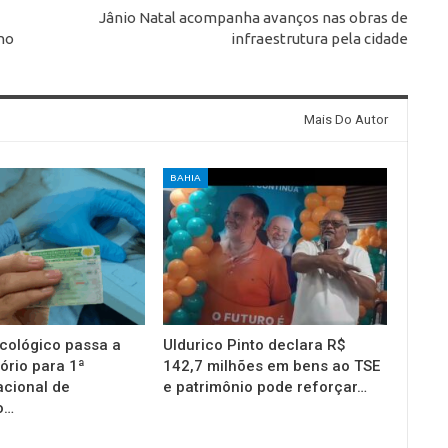
Jânio Natal acompanha avanços nas obras de
 no
infraestrutura pela cidade
Mais Do Autor
BAHIA
cológico passa a
Uldurico Pinto declara R$
ório para 1ª
142,7 milhões em bens ao TSE
acional de
e patrimônio pode reforçar…
o…