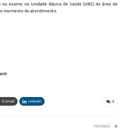
lta ou exame na Unidade Básica de Saúde (UBS) da área de
S no momento do atendimento.
guro
O email
Linkedin
0
PRÓXIMO