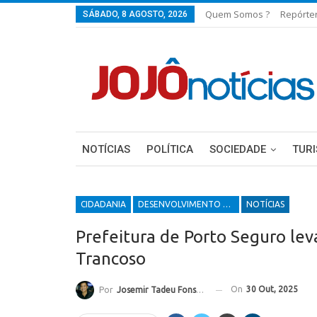
Quem Somos ?
Repórte
SÁBADO, 8 AGOSTO, 2026
NOTÍCIAS
POLÍTICA
SOCIEDADE
TUR
CIDADANIA
DESENVOLVIMENTO ECONÔMICO E SOCIAL
NOTÍCIAS
Prefeitura de Porto Seguro lev
Trancoso
On
30 Out, 2025
Por
Josemir Tadeu Fonseca