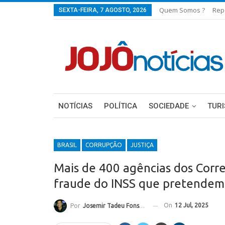
Quem Somos ?
Rep
SEXTA-FEIRA, 7 AGOSTO, 2026
NOTÍCIAS
POLÍTICA
SOCIEDADE
TUR
BRASIL
CORRUPÇÃO
JUSTIÇA
Mais de 400 agências dos Corre
fraude do INSS que pretendem 
On
12 Jul, 2025
Por
Josemir Tadeu Fonseca