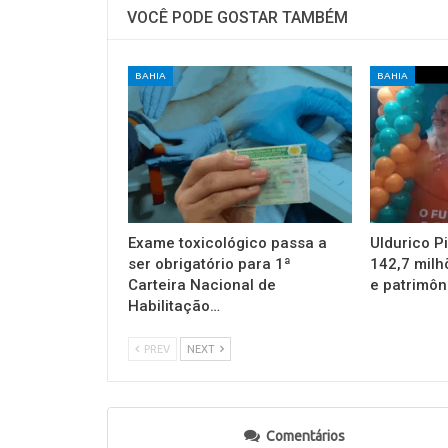
VOCÊ PODE GOSTAR TAMBÉM
BAHIA
BAHIA
Exame toxicológico passa a
Uldurico P
ser obrigatório para 1ª
142,7 milh
Carteira Nacional de
e patrimôn
Habilitação…
PREV
NEXT
Comentários