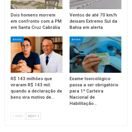
Dois homens morrem
Ventos de até 70 km/h
em confronto com a PM
deixam Extremo Sul da
em Santa Cruz Cabrália
Bahia em alerta
BAHIA
BAHIA
R$ 143 milhões que
Exame toxicológico
viraram R$ 143 mil:
passa a ser obrigatório
quando a declaração de
para 1ª Carteira
bens vira motivo de…
Nacional de
Habilitação…
PREV
NEXT