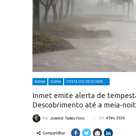
BAHIA
CLIMA
COSTA DO DESCOBRIMENTO
Inmet emite alerta de tempest
Descobrimento até a meia-noite
On
4 Fev, 2026
Por
Josemir Tadeu Fonseca
Compartilhar