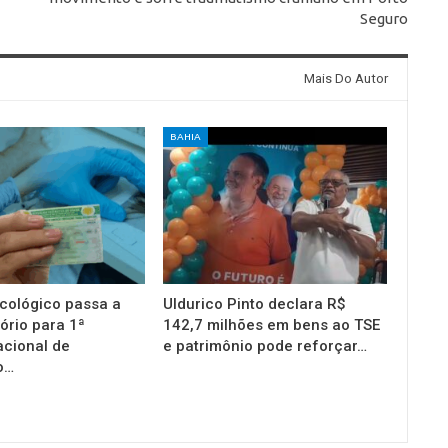
Seguro
Mais Do Autor
BAHIA
cológico passa a
Uldurico Pinto declara R$
ório para 1ª
142,7 milhões em bens ao TSE
acional de
e patrimônio pode reforçar…
o…