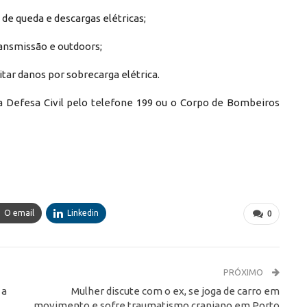
 de queda e descargas elétricas;
ransmissão e outdoors;
tar danos por sobrecarga elétrica.
a Defesa Civil pelo telefone 199 ou o Corpo de Bombeiros
O email
Linkedin
0
PRÓXIMO
 a
Mulher discute com o ex, se joga de carro em
movimento e sofre traumatismo craniano em Porto