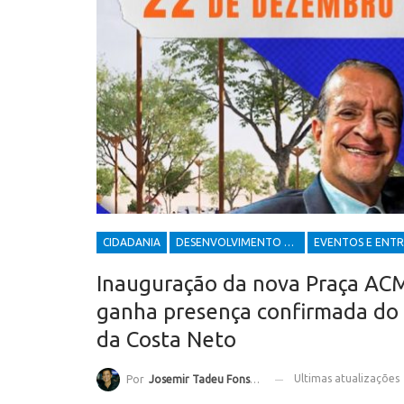
CIDADANIA
DESENVOLVIMENTO ECONÔMICO E SOCIAL
Inauguração da nova Praça AC
ganha presença confirmada do 
da Costa Neto
Ultimas atualizações
Por
Josemir Tadeu Fonseca