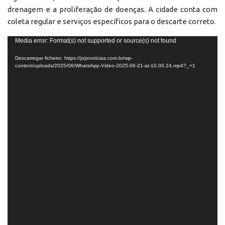
drenagem e a proliferação de doenças. A cidade conta com
coleta regular e serviços específicos para o descarte correto.
Reprodutor
Media error: Format(s) not supported or source(s) not found
de
Descarregar ficheiro: https://jojonoticias.com.br/wp-
vídeo
content/uploads/2025/06/WhatsApp-Video-2025-06-21-at-10.00.24.mp4?_=1