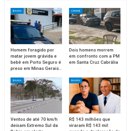
BAHIA
CRIME
Homem foragido por
Dois homens morrem
matar jovem grávida e
em confronto com a PM
bebê em Porto Seguro é
em Santa Cruz Cabrália
preso em Minas Gerais…
BAHIA
BAHIA
Ventos de até 70 km/h
R$ 143 milhões que
deixam Extremo Sul da
viraram R$ 143 mil: