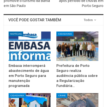
promove o turismo da Bahia
após período de chuvas em
em São Paulo
Porto Seguro
VOCÊ PODE GOSTAR TAMBÉM
Todos
NOTÍCIAS
CIDADANIA
Embasa interromperá
Prefeitura de Porto
abastecimento de água
Seguro realiza
em Porto Seguro para
audiência pública sobre
manutenção
a Regularização
programada
Fundiária…
CIDADANIA
CRIME