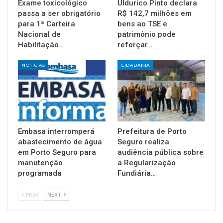
Exame toxicológico
Uldurico Pinto declara
passa a ser obrigatório
R$ 142,7 milhões em
para 1ª Carteira
bens ao TSE e
Nacional de
patrimônio pode
Habilitação…
reforçar…
NOTÍCIAS
CIDADANIA
Embasa interromperá
Prefeitura de Porto
abastecimento de água
Seguro realiza
em Porto Seguro para
audiência pública sobre
manutenção
a Regularização
programada
Fundiária…
PREV
NEXT