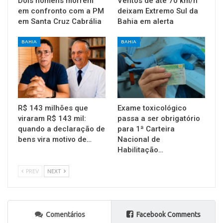
Dois homens morrem
Ventos de até 70 km/h
em confronto com a PM
deixam Extremo Sul da
em Santa Cruz Cabrália
Bahia em alerta
BAHIA
BAHIA
R$ 143 milhões que
Exame toxicológico
viraram R$ 143 mil:
passa a ser obrigatório
quando a declaração de
para 1ª Carteira
bens vira motivo de…
Nacional de
Habilitação…
PREV
NEXT
Comentários
Facebook Comments