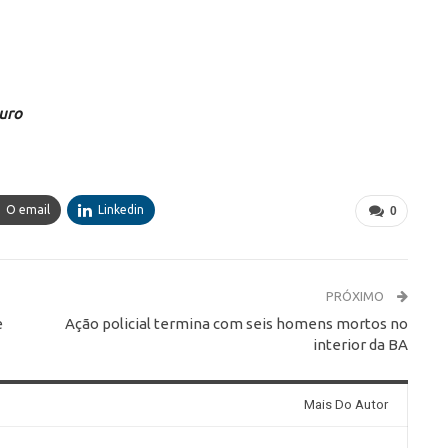
guro
O email
Linkedin
0
PRÓXIMO
e
Ação policial termina com seis homens mortos no
interior da BA
Mais Do Autor