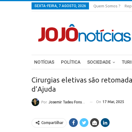
Quem Somos ?
Rep
SEXTA-FEIRA, 7 AGOSTO, 2026
NOTÍCIAS
POLÍTICA
SOCIEDADE
TUR
Cirurgias eletivas são retomada
d’Ajuda
On
17 Mar, 2025
Por
Josemir Tadeu Fonseca
Compartilhar