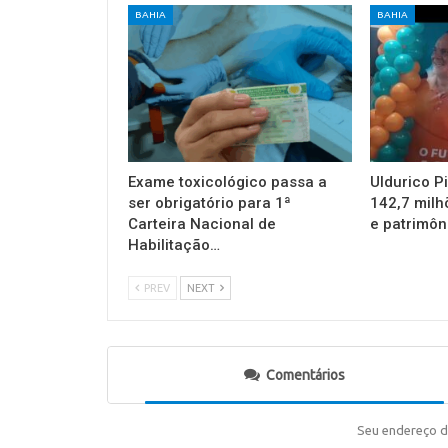
BAHIA
BAHIA
Exame toxicológico passa a
Uldurico P
ser obrigatório para 1ª
142,7 milh
Carteira Nacional de
e patrimôn
Habilitação…
PREV
NEXT
Comentários
Seu endereço d