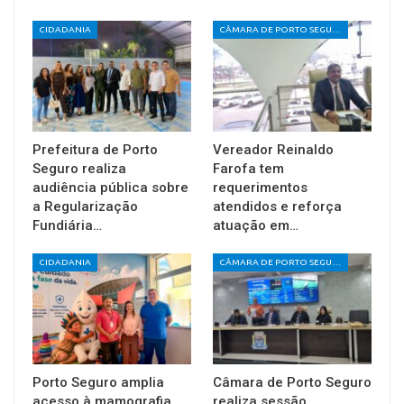
CIDADANIA
CÂMARA DE PORTO SEGURO
Prefeitura de Porto
Vereador Reinaldo
Seguro realiza
Farofa tem
audiência pública sobre
requerimentos
a Regularização
atendidos e reforça
Fundiária…
atuação em…
CIDADANIA
CÂMARA DE PORTO SEGURO
Porto Seguro amplia
Câmara de Porto Seguro
acesso à mamografia
realiza sessão