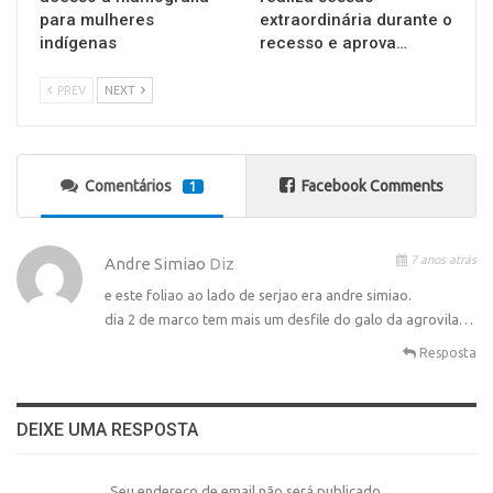
para mulheres
extraordinária durante o
indígenas
recesso e aprova…
PREV
NEXT
Comentários
Facebook Comments
1
7 anos atrás
Andre Simiao
Diz
e este foliao ao lado de serjao era andre simiao.
dia 2 de marco tem mais um desfile do galo da agrovila…
Resposta
DEIXE UMA RESPOSTA
Seu endereço de email não será publicado.