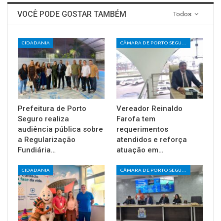
VOCÊ PODE GOSTAR TAMBÉM
Todos
CIDADANIA
CÂMARA DE PORTO SEGURO
Prefeitura de Porto
Vereador Reinaldo
Seguro realiza
Farofa tem
audiência pública sobre
requerimentos
a Regularização
atendidos e reforça
Fundiária…
atuação em…
CIDADANIA
CÂMARA DE PORTO SEGURO