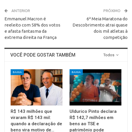
ANTERIOR
PRÓXIMO
Emmanuel Macron é
6ª Meia Maratona do
reeleito com 58% dos votos
Descobrimento atrai quase
e afasta fantasma da
dois mil atletas à
extrema direita na França
competição
VOCÊ PODE GOSTAR TAMBÉM
Todos
BAHIA
BAHIA
R$ 143 milhões que
Uldurico Pinto declara
viraram R$ 143 mil:
R$ 142,7 milhões em
quando a declaração de
bens ao TSE e
bens vira motivo de…
patrimônio pode