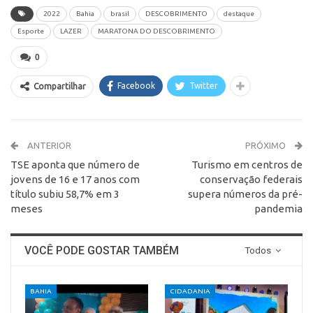
2022
Bahia
brasil
DESCOBRIMENTO
destaque
Esporte
LAZER
MARATONA DO DESCOBRIMENTO
0
Facebook
Twitter
Compartilhar
ANTERIOR
PRÓXIMO
TSE aponta que número de
Turismo em centros de
jovens de 16 e 17 anos com
conservação federais
título subiu 58,7% em 3
supera números da pré-
meses
pandemia
VOCÊ PODE GOSTAR TAMBÉM
Todos
BAHIA
CIDADANIA