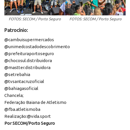
FOTOS: SECOM / Porto Seguro
FOTOS: SECOM / Porto Seguro
Patrocínio:
@cambuisupermercados
@unimedcostadodescobrimento
@prefeituraportoseguro
@chocosul.distribuidora
@mastter.distribuidora
@setrebahia
@tvsantacruzoficial
@bahiagasoficial
Chancela;
Federação Baiana de Atletismo
@fba.atletismoba
Realização:@vida.sport
Por SECOM/Porto Seguro