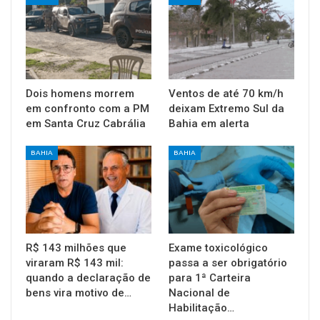
Dois homens morrem
Ventos de até 70 km/h
em confronto com a PM
deixam Extremo Sul da
em Santa Cruz Cabrália
Bahia em alerta
BAHIA
BAHIA
R$ 143 milhões que
Exame toxicológico
viraram R$ 143 mil:
passa a ser obrigatório
quando a declaração de
para 1ª Carteira
bens vira motivo de…
Nacional de
Habilitação…