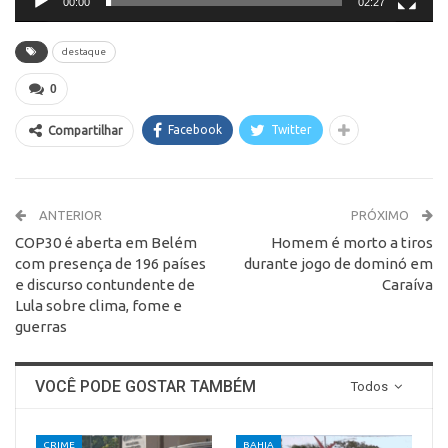
00:00
02:27
destaque
0
Facebook
Twitter
Compartilhar
ANTERIOR
PRÓXIMO
COP30 é aberta em Belém
Homem é morto a tiros
com presença de 196 países
durante jogo de dominó em
e discurso contundente de
Caraíva
Lula sobre clima, fome e
guerras
VOCÊ PODE GOSTAR TAMBÉM
Todos
CRIME
BAHIA