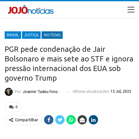
BRASIL
JUSTIÇA
NOTÍCIAS
PGR pede condenação de Jair
Bolsonaro e mais sete ao STF e ignora
pressão internacional dos EUA sob
governo Trump
Ultimas atualizações
15 Jul, 2025
Por
Josemir Tadeu Fonseca
0
Compartilhar