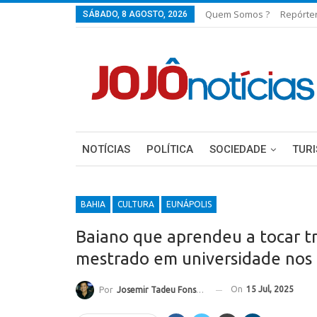
Quem Somos ?
Repórte
SÁBADO, 8 AGOSTO, 2026
NOTÍCIAS
POLÍTICA
SOCIEDADE
TUR
BAHIA
CULTURA
EUNÁPOLIS
Baiano que aprendeu a tocar t
mestrado em universidade nos 
On
15 Jul, 2025
Por
Josemir Tadeu Fonseca