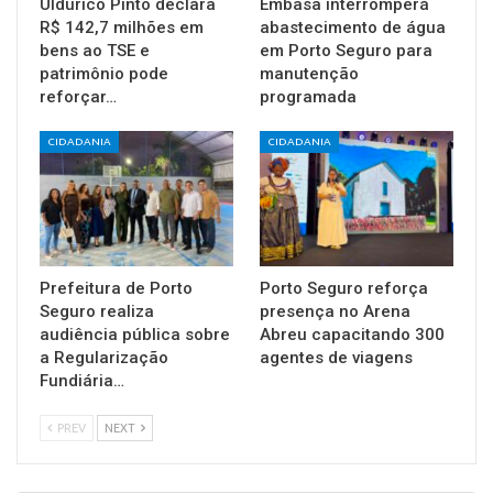
Uldurico Pinto declara
Embasa interromperá
R$ 142,7 milhões em
abastecimento de água
bens ao TSE e
em Porto Seguro para
patrimônio pode
manutenção
reforçar…
programada
CIDADANIA
CIDADANIA
Prefeitura de Porto
Porto Seguro reforça
Seguro realiza
presença no Arena
audiência pública sobre
Abreu capacitando 300
a Regularização
agentes de viagens
Fundiária…
PREV
NEXT