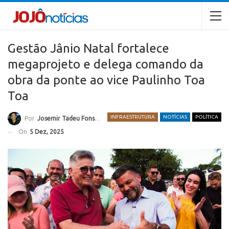
Gestão Jânio Natal fortalece
megaprojeto e delega comando da
obra da ponte ao vice Paulinho Toa
Toa
INFRAESTRUTURA
NOTÍCIAS
POLÍTICA
Por
Josemir Tadeu Fonseca
On
5 Dez, 2025